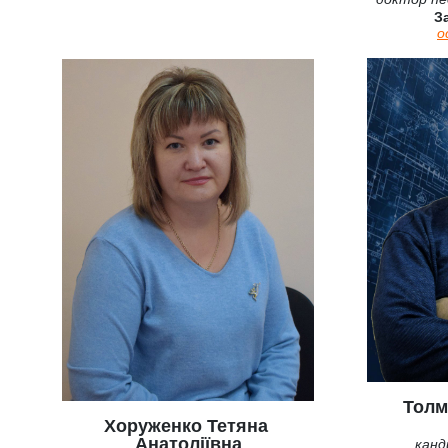
З
о
Толм
Хоруженко Тетяна
Анатоліївна
канд