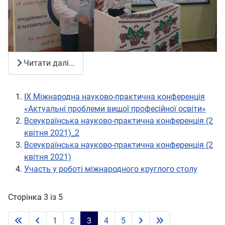
Читати далі...
IX Міжнародна науково-практична конференція
«Актуальні проблеми вищої професійної освіти»
Всеукраїнська науково-практична конференція (2
квітня 2021)_2
Всеукраїнська науково-практична конференція (2
квітня 2021)
Участь у роботі міжнародного круглого столу
Сторінка 3 із 5
1
2
3
4
5