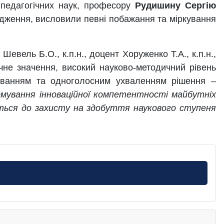
 педагогічних наук, професору
Рудишину Сергію
лідження, висловили певні побажання та міркування
евель Б.О., к.п.н., доцент Хоруженко Т.А., к.п.н.,
тичне значення, високий науково-методичний рівень
суванням та одноголосним ухваленням рішення –
рмування інноваційної компетентності майбутніх
ється до захисту на здобуття наукового ступеня