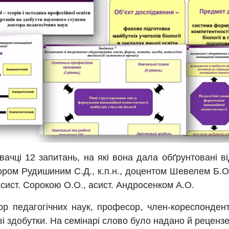
ці 12 запитань, на які вона дала обґрунтовані ві
ром Рудишиним С.Д., к.п.н., доцентом Шевелем Б.О.,
асист. Сорокою О.О., асист. Андросенком А.О.
р педагогічних наук, професор, член-кореспонде
ві здобутки. На семінарі слово було надано й рецен