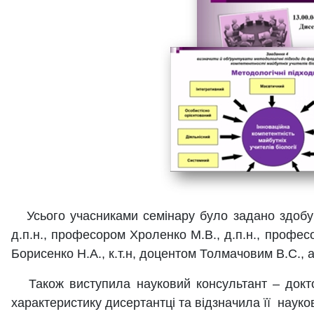
Усього учасниками семінару було задано здобувач
д.п.н., професором Хроленко М.В., д.п.н., професо
Борисенко Н.А., к.т.н, доцентом Толмачовим В.С., 
Також виступила науковий консультант – докто
характеристику дисертантці та відзначила її науко