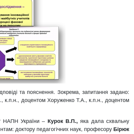
дповіді та пояснення. Зокрема, запитання задано:
 к.п.н., доцентом Хоруженко Т.А., к.п.н., доцентом
нт НАПН України –
Курок В.П.,
яка дала схвальну
зентам: доктору педагогічних наук, професору
Бірюк