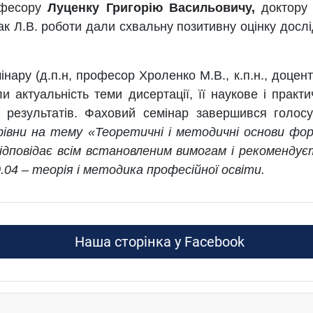
офесору
Луценку Григорію Васильовичу,
доктору
чак Л.В. роботи дали схвальну позитивну оцінку дос
у (д.п.н, професор Хроленко М.В., к.п.н., доцент Ш
и актуальність теми дисертації, її наукове і прак
х результатів. Фаховий семінар завершився голо
рівни на тему «
Теоретичні і методичні основи фо
відповідає всім встановленим вимогам і рекоменду
.04 – теорія і методика професійної освіти.
Наша сторінка у Facebook