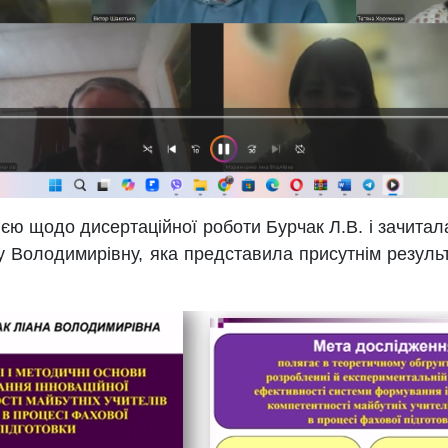
ю щодо дисертаційної роботи Бурчак Л.В. і зачитала
у Володимирівну, яка представила присутнім резул