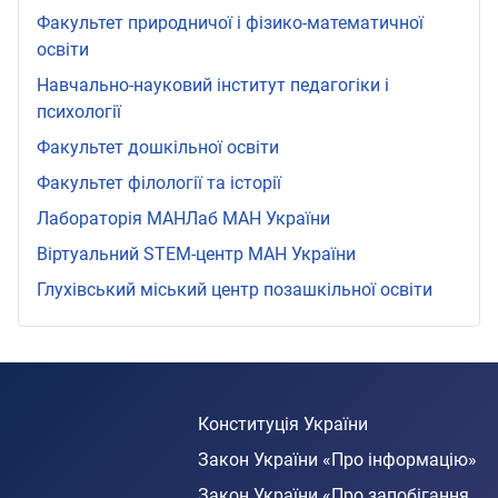
Факультет природничої і фізико-математичної
освіти
Навчально-науковий інститут педагогіки і
психології
Факультет дошкільної освіти
Факультет філології та історії
Лабораторія МАНЛаб МАН України
Віртуальний STEМ-центр МАН України
Глухівський міський центр позашкільної освіти
Конституція України
Закон України «Про інформацію»
Закон України «Про запобігання