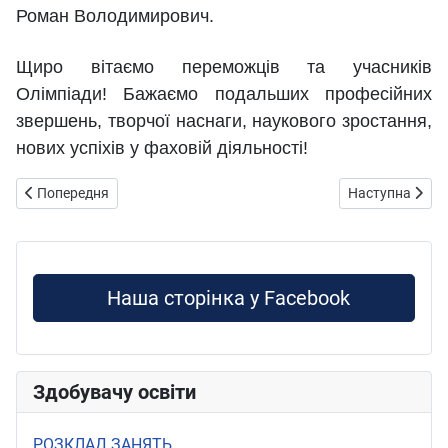
Роман Володимирович.
Щиро вітаємо переможців та учасників
Олімпіади! Бажаємо подальших професійних
звершень, творчої наснаги, наукового зростання,
нових успіхів у фаховій діяльності!
Попередня стаття: ПАМ’ЯТКА: ЯК ЗАХИСТИТИСЯ ВІД УДАРУ КА
Наступна статт
Попередня
Наступна
Наша сторінка у Facebook
Здобувачу освіти
РОЗКЛАД ЗАНЯТЬ