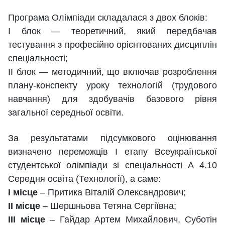
Програма Олімпіади складалася з двох блоків:
І блок — теоретичний, який передбачав
тестування з професійно орієнтованих дисциплін
спеціальності;
ІІ блок — методичний, що включав розроблення
плану-конспекту уроку технологій (трудового
навчання) для здобувачів базового рівня
загальної середньої освіти.
За результатами підсумкового оцінювання
визначено переможців І етапу Всеукраїнської
студентської олімпіади зі спеціальності А 4.10
Середня освіта (Технології), а саме:
І місце
– Притика Віталій Олександрович;
ІІ місце
– Шершньова Тетяна Сергіївна;
ІІІ місце
– Гайдар Артем Михайлович, Суботін