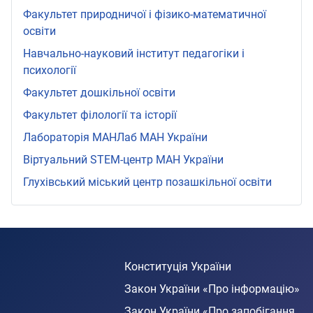
Факультет природничої і фізико-математичної
освіти
Навчально-науковий інститут педагогіки і
психології
Факультет дошкільної освіти
Факультет філології та історії
Лабораторія МАНЛаб МАН України
Віртуальний STEМ-центр МАН України
Глухівський міський центр позашкільної освіти
Конституція України
Закон України «Про інформацію»
Закон України «Про запобігання