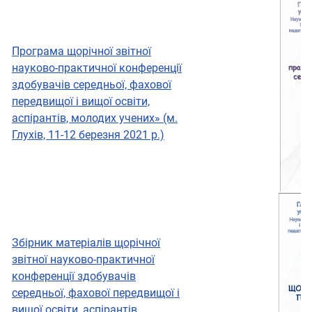
Програма щорічної звітної
науково-практичної конференції
здобувачів середньої, фахової
передвищої і вищої освіти,
аспірантів, молодих учених» (м.
Глухів, 11-12 березня 2021 р.)
Збірник матеріалів щорічної
звітної науково-практичної
конференції здобувачів
середньої, фахової передвищої і
вищої освіти, аспірантів,