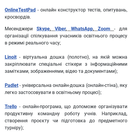
OnlineTestPad
- онлайн конструктор тестів, опитувань,
кросвордів.
Месенджери
Skype
,
Viber
,
WhatsApp
,
Zoom
- для
організації спілкування учасників освітнього процесу
в режимі реального часу;
Linoit
- віртуальна дошка (полотно), на якій можна
закріплювати спеціальні стікери з інформаційними
замітками, зображеннями, відео та документами);
Padlet
- універсальна онлайн-дошка (онлайн-стіна), яку
легко застосовувати в освітньому процесі);
Trello
- онлайн-програма, що допоможе організувати
продуктивну командну роботу учнів. Наприклад,
створення проєкту чи підготовка до предметного
турніру);