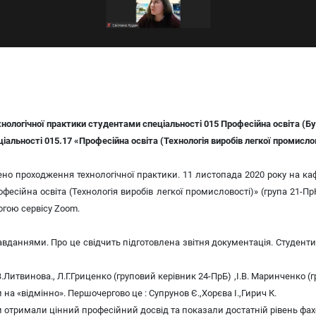
нологічної практики студентами спеціальності 015 Професійна освіта (Б
ціальності 015.17 «Професійна освіта (Технологія виробів легкої промисло
но проходження технологічної практики.
11 листопада 2020 року на ка
фесійна освіта (Технологія виробів легкої промисловості)» (група 21-Пр
огою сервісу Zoom.
аннями. Про це свідчить підготовлена звітня документація. Студенти 
Литвинова., Л.Г.Гриценко (груповий керівник 24-ПрБ) ,І.В. Маринченко (гр
на «відмінно». Першочергово це : Супрунов Є.,Хорєва І.,Гирич К.
тримали цінний професійний досвід та показали достатній рівень фах