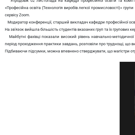
Упродовж 02 листопада на кафедрі професійної освіти та комп’ют
«Професійна освіта (Технологія виробів легкої промисловості)» групи
сервісу Zoom.
Модиратор конференції, старший викладач кафедри професійної освіт
На зв'язок вийшла більшість студентів вказаних груп та їх групових кер
Майбутні фахівці показали високий рівень навчально-методичної пі
період проходження практики завдань, розповіли про труднощі, що ви
Підбиваючи підсумки, можна впевнено стверджувати, що магістри отр