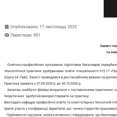
Деталі
Опубліковано: 17 листопада 2020
Перегляди: 901
Захист тех
та спе
Освітньо-професійною програмою підготовки бакалаврів передбаче
технологічної практики здобувачами освіти спеціальності 015.17 «Про
(група 24 -ПрБ). Захист проводився в дистанційному режимі за допом
Практика тривала з 07.09.2020 р. до 30.10.2020 р.
Загалом, майбутні фахівці впоралися з поставленими практикою завд
теоретичних здобутків використовувати на практиці.
Викладачі кафедри професійної освіти та комп’ютерних технологій Н.В.
брали участь у конференції, відмітили, що низка студентів працювали 
Підбиваючи підсумки, можна впевнено стверджувати, що бакалаври о