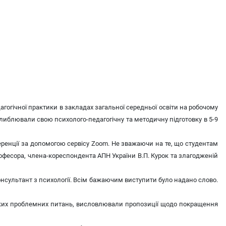
дагогічної практики в закладах загальної середньої освіти на робочому
 поглиблювали свою психолого-педагогічну та методичну підготовку в 5-9
еренції за допомогою сервісу Zoom. Не зважаючи на те, що студентам
рофесора, члена-кореспондента АПН України В.П. Курок та злагодженій
консультант з психології. Всім бажаючим виступити було надано слово.
деяких проблемних питань, висловлювали пропозиції щодо покращення