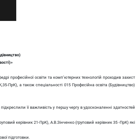
удівництво)
вості)»
федрі професійної освіти та комп’ютерних технологій проходив захист
К,35-ПрК), а також спеціальності 015 Професійна освіта (Будівництво)
підкреслили її важливість у першу чергу в удосконаленні здатностей
уповий керівник 21-ПрК), А.В.Зінченко (груповий керівник 35 -ПрК) які
ової підготовки.