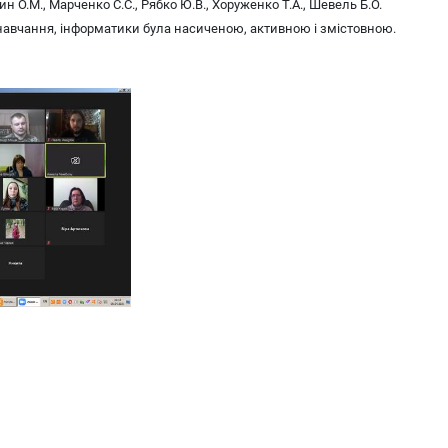
ин О.М., Марченко С.С., Рябко Ю.В., Хоруженко Т.А., Шевель Б.О.
о навчання, інформатики була насиченою, активною і змістовною.