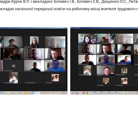
дри Курок В.П. і викладачі: Білевич І.В., Білевич С.В., Дещенко О.С., Литв
акладах загальної середньої освіти на робочому місці вчителя трудовог