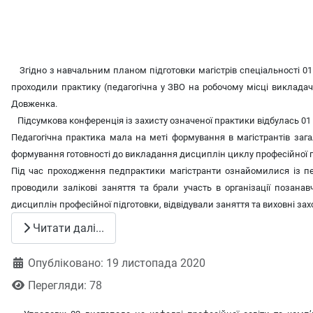
Згідно з навчальним планом підготовки магістрів спеціальності 015.01
проходили практику (педагогічна у ЗВО на робочому місці викладача
Довженка.
Підсумкова конференція із захисту означеної практики відбулась 01
Педагогічна практика мала на меті формування в магістрантів заг
формування готовності до викладання дисциплін циклу професійної під
Під час проходження педпрактики магістранти ознайомилися із пе
проводили залікові заняття та брали участь в організації позана
дисциплін професійної підготовки, відвідували заняття та виховні зах
Читати далі...
Деталі
Опубліковано: 19 листопада 2020
Перегляди: 78