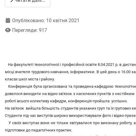
Читати далі...
Деталі
Опубліковано: 10 квітня 2021
Перегляди: 917
На факультеті технологічної і професійної освіти 8.04.2021 р. в дист
місці вчителя трудового навчання, інформатики. В цей день о 16.00 зах
класах шкіл міста і району.
Конференція була організована та проведена кафедрою технологічної
довелося виходити на відео-зв'язок з населених пунктів з нестійким
роботі всього колективу кафедри, конференція пройшла успішно.
На зв'язок вийшла більшість студентів указаних груп та їх групових 
Студенти під час виступів широко використовували фото і відео-презен
У своїх виступах вони не тільки звітувалися про виконану роботу,
підготовки до педагогічних практик.