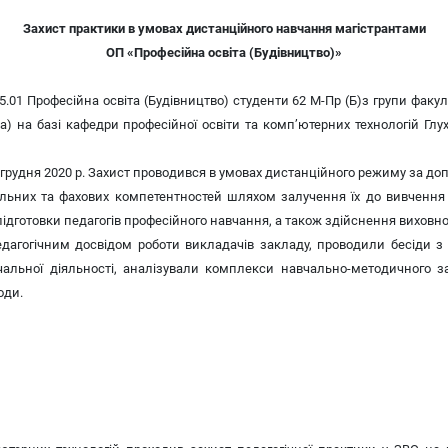
Захист практики в умовах дистанційного навчання магістрантами
ОП «Професійна освіта (Будівництво)»
 Професійна освіта (Будівництво) студенти 62 М-Пр (Б)з групи факультет
) на базі кафедри професійної освіти та комп’ютерних технологій Глух
 грудня 2020 р. Захист проводився в умовах дистанційного режиму за д
альних та фахових компетентностей шляхом залучення їх до вивчення т
готовки педагогів професійного навчання, а також здійснення виховної 
дагогічним досвідом роботи викладачів закладу, проводили бесіди з 
вчальної діяльності, аналізували комплекси навчально-методичного 
оди.