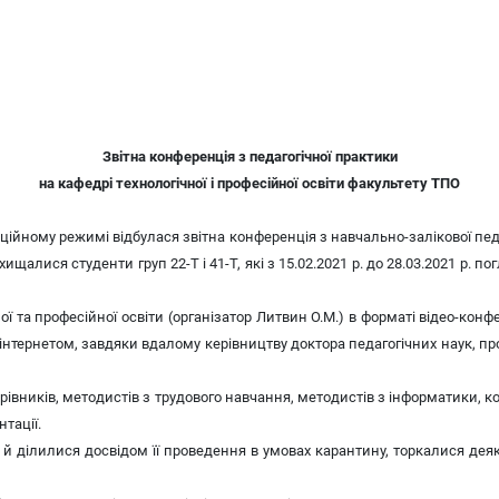
Зві
т
на кон
ференція з педагогічної практики
на кафедрі технологічної і професійної освіти факультету ТПО
анційному режимі відбулася звітна конференція з навчально-залікової пе
ищалися студенти груп 22-Т і 41-Т, які з 15.02.2021 р. до 28.03.2021 р.
 та професійної освіти (організатор Литвин О.М.) в форматі відео-конф
 інтернетом, завдяки вдалому керівництву доктора педагогічних наук, п
керівників, методистів з трудового навчання, методистів з інформатики, 
тації.
 а й ділилися досвідом її проведення в умовах карантину, торкалися 