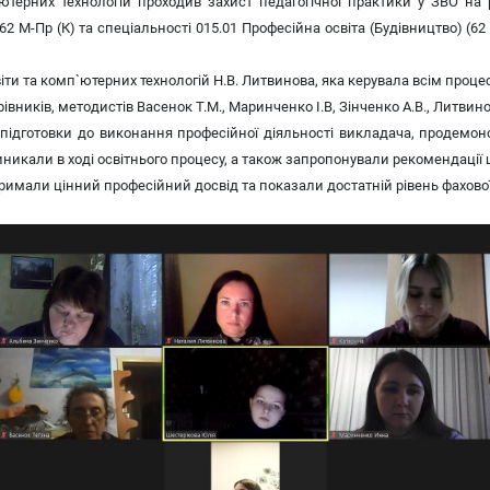
ерних технологій проходив захист педагогічної практики у ЗВО на р
 62 М-Пр (К) та спеціальності 015.01 Професійна освіта (Будівництво) 
и та комп`ютерних технологій Н.В. Литвинова, яка керувала всім процес
івників, методистів Васенок Т.М., Маринченко І.В, Зінченко А.В., Литвинов
дготовки до виконання професійної діяльності викладача, продемонст
никали в ході освітнього процесу, а також запропонували рекомендації
имали цінний професійний досвід та показали достатній рівень фахової