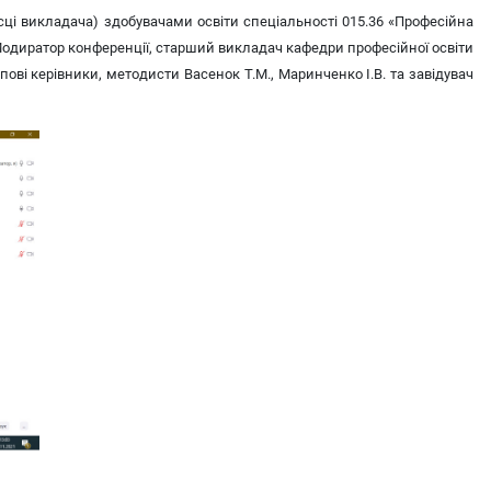
сці викладача) здобувачами освіти спеціальності 015.36 «Професійна
 Модиратор конференції, старший викладач кафедри професійної освіти
пові керівники, методисти Васенок Т.М., Маринченко І.В. та завідувач