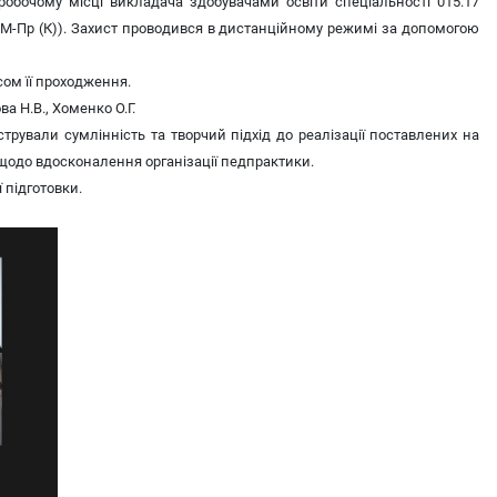
обочому місці викладача здобувачами освіти спеціальності 015.17
(62 М-Пр (К)). Захист проводився в дистанційному режимі за допомогою
ом її проходження.
а Н.В., Хоменко О.Г.
рували сумлінність та творчий підхід до реалізації поставлених на
 щодо вдосконалення організації педпрактики.
 підготовки.