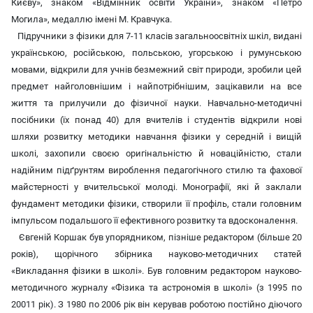
Києву», знаком «Відмінник освіти України», знаком «Петро
Могила», медаллю імені М. Кравчука.
Підручники з фізики для 7-11 класів загальноосвітніх шкіл, видані
українською, російською, польською, угорською і румунською
мовами, відкрили для учнів безмежний світ природи, зробили цей
предмет найголовнішим і найпотрібнішим, зацікавили на все
життя та прилучили до фізичної науки. Навчально-методичні
посібники (їх понад 40) для вчителів і студентів відкрили нові
шляхи розвитку методики навчання фізики у середній і вищій
школі, захопили своєю оригінальністю й новаційністю, стали
надійним підґрунтям вироблення педагогічного стилю та фахової
майстерності у вчительської молоді. Монографії, які й заклали
фундамент методики фізики, створили її профіль, стали головним
імпульсом подальшого її ефективного розвитку та вдосконалення.
Євгеній Коршак був упорядником, пізніше редактором (більше 20
років), щорічного збірника науково-методичних статей
«Викладання фізики в школі». Був головним редактором науково-
методичного журналу «Фізика та астрономія в школі» (з 1995 по
20011 рік). З 1980 по 2006 рік він керував роботою постійно діючого