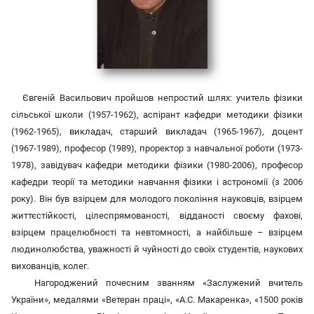
Євгеній Васильович пройшов непростий шлях: учитель фізики
сільської школи (1957-1962), аспірант кафедри методики фізики
(1962-1965), викладач, старший викладач (1965-1967), доцент
(1967-1989), професор (1989), проректор з навчальної роботи (1973-
1978), завідувач кафедри методики фізики (1980-2006), професор
кафедри теорії та методики навчання фізики і астрономії (з 2006
року). Він був взірцем для молодого покоління науковців, взірцем
життєстійкості, цілеспрямованості, відданості своєму фахові,
взірцем працелюбності та невтомності, а найбільше – взірцем
людинолюбства, уважності й чуйності до своїх студентів, наукових
вихованців, колег.
Нагороджений почесним званням «Заслужений вчитель
України», медалями «Ветеран праці», «А.С. Макаренка», «1500 років