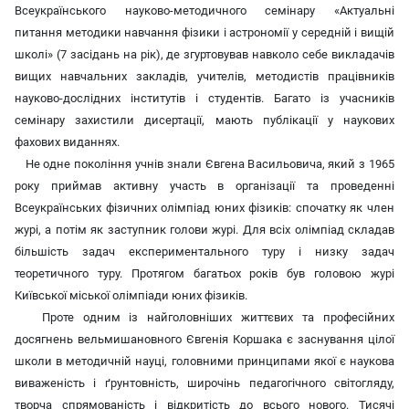
Всеукраїнського науково-методичного семінару «Актуальні
питання методики навчання фізики і астрономії у середній і вищій
школі» (7 засідань на рік), де згуртовував навколо себе викладачів
вищих навчальних закладів, учителів, методистів працівників
науково-дослідних інститутів і студентів. Багато із учасників
семінару захистили дисертації, мають публікації у наукових
фахових виданнях.
Не одне покоління учнів знали Євгена Васильовича, який з 1965
року приймав активну участь в організації та проведенні
Всеукраїнських фізичних олімпіад юних фізиків: спочатку як член
журі, а потім як заступник голови журі. Для всіх олімпіад складав
більшість задач експериментального туру і низку задач
теоретичного туру. Протягом багатьох років був головою журі
Київської міської олімпіади юних фізиків.
Проте одним із найголовніших життєвих та професійних
досягнень вельмишановного Євгенія Коршака є заснування цілої
школи в методичній науці, головними принципами якої є наукова
виваженість і ґрунтовність, широчінь педагогічного світогляду,
творча спрямованість і відкритість до всього нового. Тисячі