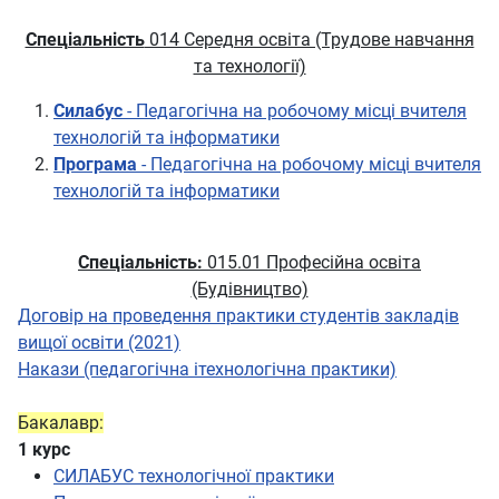
Спеціальність
014 Середня освіта (Трудове навчання
та технології)
Силабус
- Педагогiчна на робочому мiсцi вчителя
технологiй та iнформатики
Програма
- Педагогiчна на робочому мiсцi вчителя
технологiй та iнформатики
Спеціальність:
015.01 Професійна освіта
(Будівництво)
Договір на проведення практики студентів закладів
вищої освіти (2021)
Накази (педагогічна ітехнологічна практики)
Бакалавр:
1 курс
СИЛАБУС технологічної практики