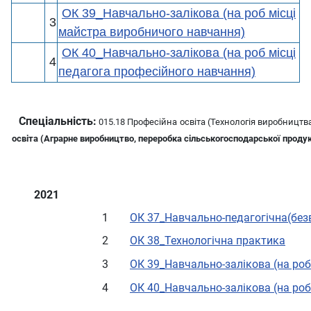
ОК 39_Навчально-залікова (на роб місці
3
майстра виробничого навчання)
ОК 40_Навчально-залікова (на роб місці
4
педагога професійного навчання)
Спеціальність:
015.18 Професійна освіта (Технологія виробництв
освіта (Аграрне виробництво, переробка сільськогосподарської продукці
2021
1
ОК 37_Навчально-педагогічна(без
2
ОК 38_Технологічна практика
3
ОК 39_Навчально-залікова (на роб
4
ОК 40_Навчально-залікова (на роб