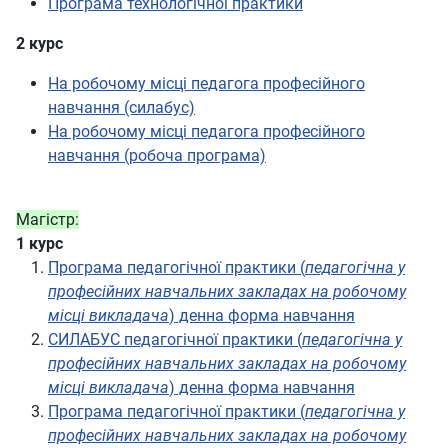
Програма технологічної практики
2 курс
На робочому місці педагога професійного
навчання (силабус)
На робочому місці педагога професійного
навчання (робоча програма)
Магістр:
1 курс
Програма педагогічної практики (
педагогічна у
професійних навчальних закладах на робочому
місці викладача
) денна форма навчання
СИЛАБУС педагогічної практики (
педагогічна у
професійних навчальних закладах на робочому
місці викладача
) денна форма навчання
Програма педагогічної практики (
педагогічна у
професійних навчальних закладах на робочому