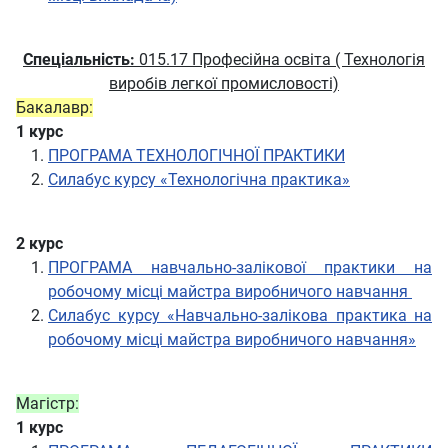
Спеціальність:
015.17 Професійна освіта ( Технологія
виробів легкої промисловості)
Бакалавр:
1 курс
ПРОГРАМА ТЕХНОЛОГІЧНОЇ ПРАКТИКИ
Силабус курсу «Технологічна практика»
2 курс
ПРОГРАМА навчально-залікової практики на
робочому місці майстра виробничого навчання
Силабус курсу «Навчально-залікова практика на
робочому місці майстра виробничого навчання»
Магістр:
1 курс