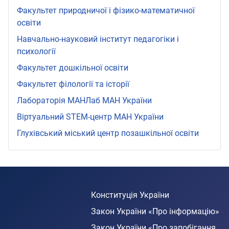
Факультет природничої і фізико-математичної
освіти
Навчально-науковий інститут педагогіки і
психології
Факультет дошкільної освіти
Факультет філології та історії
Лабораторія МАНЛаб МАН України
Віртуальний STEМ-центр МАН України
Глухівський міський центр позашкільної освіти
Конституція України
Закон України «Про інформацію»
Закон України «Про запобігання