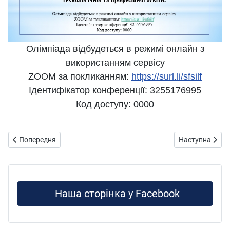
Олімпіада відбудеться в режимі онлайн з
використанням сервісу
ZOOM за покликанням:
https
://
surl.li/sfsilf
Ідентифікатор конференції: 3255176995
Код доступу: 0000
Попередня стаття: графік проведення олімпіад (каф ТПО)
Наступна стат
Попередня
Наступна
Наша сторінка у Facebook