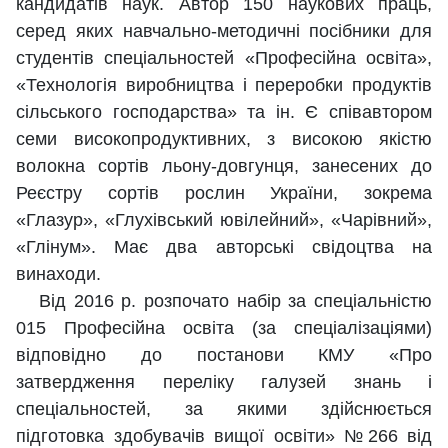
кандидатів наук. Автор 150 наукових праць,
серед яких навчально-методичні посібники для
студентів спеціальностей «Професійна освіта»,
«Технологія виробництва і переробки продуктів
сільського господарства» та ін. Є співавтором
семи високопродуктивних, з високою якістю
волокна сортів льону-довгунця, занесених до
Реєстру сортів рослин України, зокрема
«Глазур», «Глухівський ювілейний», «Чарівний»,
«Глінум». Має два авторські свідоцтва на
винаходи.
Від 2016 р. розпочато набір за спеціальністю
015 Професійна освіта (за спеціалізаціями)
відповідно до постанови КМУ «Про
затвердження переліку галузей знань і
спеціальностей, за якими здійснюється
підготовка здобувачів вищої освіти» №266 від