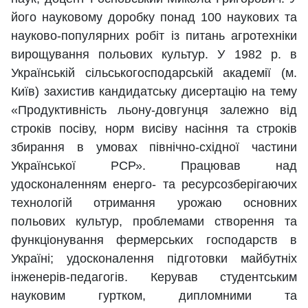
його науковому доробку понад 100 наукових та
науково-популярних робіт із питань агротехніки
вирощування польових культур. У 1982 р. в
Українській сільськогосподарській академії (м.
Київ) захистив кандидатську дисертацію на тему
«Продуктивність льону-довгунця залежно від
строків посіву, норм висіву насіння та строків
збирання в умовах північно-східної частини
Української РСР». Працював над
удосконаленням енерго- та ресурсозберігаючих
технологій отримання урожаю основних
польових культур, проблемами створення та
функціонування фермерських господарств в
Україні; удосконалення підготовки майбутніх
інженерів-педагогів. Керував студентським
науковим гуртком, дипломними та