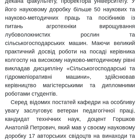
декана факультету, проректора університету. У
його науковому доробку більше 50 наукових та
науково-методичних праць та посібників із
питань агротехніки вирощування
лубоволокнистих рослин та
сільськогосподарських машин. Маючи великий
практичний досвід роботи на посаді керівника
колгоспу на високому науково-методичному рівні
викладав дисципліну «Сільськогосподарські та
гідромеліоративні машини», здійснював
керівництво магістерськими та дипломними
роботами студентів.
Серед відомих постатей кафедри на особливу
увагу заслуговує ветеран педагогічної праці,
кандидат технічних наук, доцент Горшков
Анатолій Петрович, який мав у своєму науковому
доробку 17 авторських свідоцтв на винаходи та