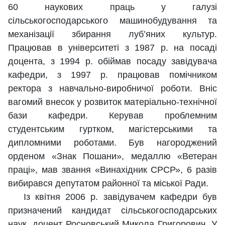
60 наукових праць у галузі
сільськогосподарського машинобудування та
механізації збирання луб’яних культур.
Працював в університеті з 1987 р. на посаді
доцента, з 1994 р. обіймав посаду завідувача
кафедри, з 1997 р. працював помічником
ректора з навчально-виробничої роботи. Вніс
вагомий внесок у розвиток матеріально-технічної
бази кафедри. Керував проблемним
студентським гуртком, магістерськими та
дипломними роботами. Був нагороджений
орденом «Знак Пошани», медаллю «Ветеран
праці», мав звання «Винахідник СРСР», 6 разів
вибирався депутатом районної та міської Ради.
Із квітня 2006 р. завідувачем кафедри був
призначений кандидат сільськогосподарських
наук, доцент Росновський Микола Григорович. У