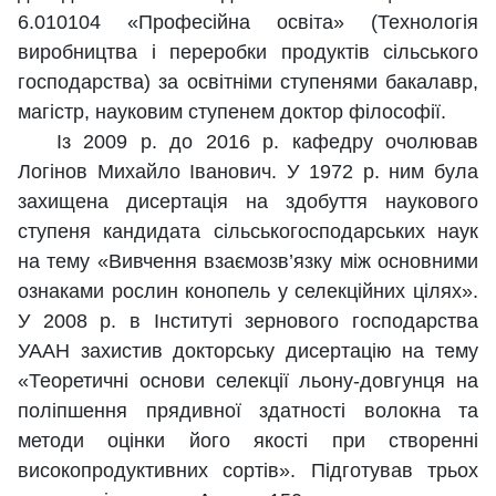
6.010104 «Професійна освіта» (Технологія
виробництва і переробки продуктів сільського
господарства) за освітніми ступенями бакалавр,
магістр, науковим ступенем доктор філософії.
Із 2009 р. до 2016 р. кафедру очолював
Логінов Михайло Іванович. У 1972 р. ним була
захищена дисертація на здобуття наукового
ступеня кандидата сільськогосподарських наук
на тему «Вивчення взаємозв’язку між основними
ознаками рослин конопель у селекційних цілях».
У 2008 р. в Інституті зернового господарства
УААН захистив докторську дисертацію на тему
«Теоретичні основи селекції льону-довгунця на
поліпшення прядивної здатності волокна та
методи оцінки його якості при створенні
високопродуктивних сортів». Підготував трьох