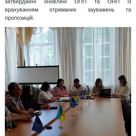
затверджені оновлені ОПП та ОНП із
врахуванням отриманих зауважень та
пропозицій.