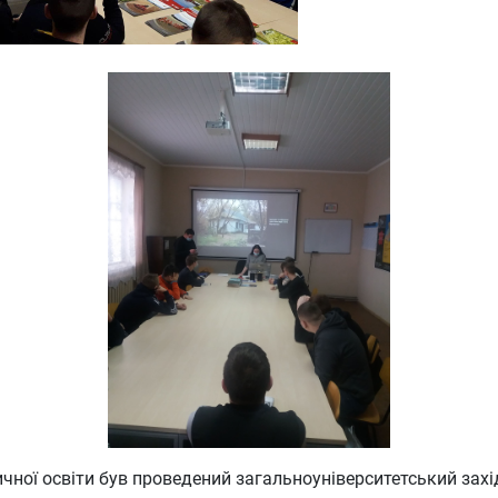
ичної освіти був проведений загальноуніверситетський зах