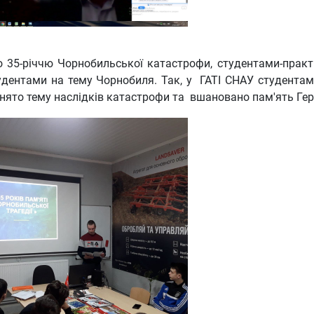
 35-річчю Чорнобильської катастрофи, студентами-прак
удентами на тему Чорнобиля. Так, у ГАТІ СНАУ студентам
піднято тему наслідків катастрофи та вшановано пам'ять Ге