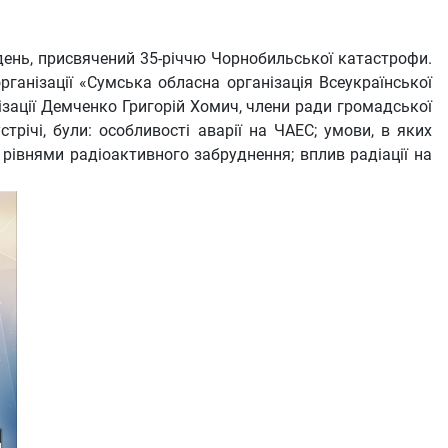
иждень, присвячений 35-річчю Чорнобильської катастрофи.
рганізації «Сумська обласна організація Всеукраїнської
ізації Демченко Григорій Хомич, члени ради громадської
річі, були: особливості аварії на ЧАЕС; умови, в яких
 рівнями радіоактивного забруднення; вплив радіації на