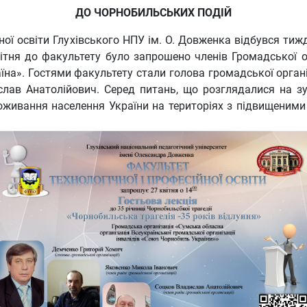
ДО ЧОРНОБИЛЬСЬКИХ ПОДІЙ
ійної освіти Глухівського НПУ ім. О. Довженка відбувся т
ітня до факультету було запрошено членів Громадської о
аїна». Гостями факультету стали голова громадської орган
лав Анатолійович. Серед питань, що розглядалися на зуст
роживання населення України на територіях з підвищеними