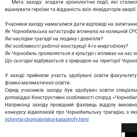
Мета заходу: згадати хронологічні події, які сталися 
вшанувати героїзм та відданість всіх ліквідаторів аварії.
Учасники заходу намагалися дати відповіді на запитанн
Як Чорнобильська катастрофа вплинула на колишній СРСР
Які наслідки трагедії на людину і довкілля?
Які особливості робочої конструкції 4-го енергоблоку?
Як Чорнобиль проявляється в культурі і впливає на нас 
Що сьогодні відбувається з природою на території Чорно
У заході прийняли участь здобувачі освіти факультету т
фізико-математичної освіти.
Серед учасників заходу був здобувач освіти спеціал
доповіддю Конструктивні особливості споруд «Чорнобил
Наприкінці заходу провідний фахівець відділу виховн
конкурсу відеопоезій про Чорнобильську трагедію, з 
richnytsi-chornobylskoi-katastrofy.html