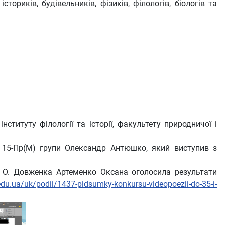
ориків, будівельників, фізиків, філологів, біологів та
нституту філології та історії, факультету природничої і
» 15-Пр(М) групи Олександр Антюшко, який виступив з
ні О. Довженка Артеменко Оксана оголосила результати
edu.ua/uk/podii/1437-pidsumky-konkursu-videopoezii-do-35-i-