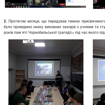
2.
Протягом місяця, що передував тижню присвяченого
було проведено низку виховних заходів з учнями та ст
років пам`яті Чорнобильської трагедії,» під час якого 