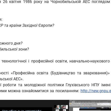
26 квітня 1986 року на Чорнобильській АЕС поглядом іст
я:
 та країни Західної Європи?
кожного дня?
бильської зони?
ехнологічної і професійної освіти, навчально-наукового і
ьності «Професійна освіта (Будівництво та зварювання)
ьської АЕС».
ої роботи та молодіжної політики Глухівського НПУ іме
якими можна ознайомитися за посиланням:
http://new.gnpu.