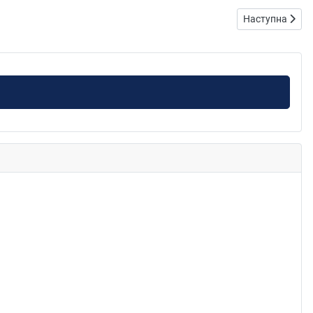
Наступна статт
Наступна