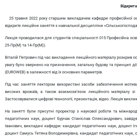
Відкрита
25 травня 2022 року старшим викладачем кафедри професійної осв
відкрите лекційне заняття з навчальної дисципліни «Сільськогоспод
Лекція проводилася для студентів спеціальності 015 Професійна освіт
25-Пр(М) та 14-Пр(М)).
Віталій Петрович під час викладення лекційного матеріалу розкрив ос
увагу було звернено на призначення, загальну будову та принцип ді
(EUROWEB) в залежності від їх основних параметрів.
Під час заняття лектором використані засоби забезпечення мотива
високих врожаїв, а також взаємозв’язок лекційного матеріалу з
Застосовувалися цифрові технології, презентація, відео. Лекція вик
На занятті були присутні проректор з наукової роботи та міжнарод
педагогічних наук, доцент Бурчак Станіслав Олександрович, завіду
Іванович, викладачі кафедри: кандидат педагогічних наук, доцент 
доцент Самусь Тетяна Володимирівна, кандидат педагогічних наук, 