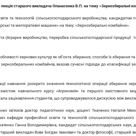
 лекція старшого викладача Опанасенка В.П. на тему «Зернозбиральні к
іти та технологій сільськогосподарського виробництва, кандидатом п
арські та меліоративні машини» на тему: «Зернозбиральні комбайни».
а (Аграрне виробництво, переробка сільськогосподарської продукції та х
обливості зернових культур як об’єкта збирання, способи їх збирання та
ї зернозбиральних комбайнів, вказав сучасні підходи до класифікації з
ції навчання: розкрито значення технологічної операції збирання зе
і змістом навчального курсу «Агрономія» та першого змістовного мо
ликала зацікавлення студентів, що супроводжувалося дискусією між викл
них зв'язків доктор педагогічних наук, доцент Ткаченко Наталія Микол
вач кафедри професійної освіти та технологій сільськогосподарськог
Ігнатенко Ганна Володимирівна, кандидат сільськогосподарських наук, 
старший викладач Вовк Богдан Іванович та доктор філософії, старший 