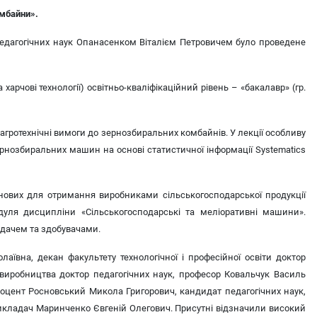
омбайни».
едагогічних наук Опанасенком Віталієм Петровичем було проведене
арчові технології) освітньо-кваліфікаційний рівень – «бакалавр» (гр.
 агротехнічні вимоги до зернозбиральних комбайнів. У лекції особливу
ернозбиральних машин на основі статистичної інформації Systematics
рнових для отримання виробниками сільськогосподарської продукції
дуля дисципліни «Сільськогосподарські та меліоративні машини».
адачем та здобувачами.
аївна, декан факультету технологічної і професійної освіти доктор
о виробництва доктор педагогічних наук, професор Ковальчук Василь
доцент Росновський Микола Григорович, кандидат педагогічних наук,
викладач Маринченко Євгеній Олегович. Присутні відзначили високий