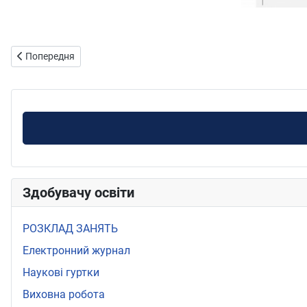
Попередня стаття: захист практики СГ 29-06-2022
Попередня
Здобувачу освіти
РОЗКЛАД ЗАНЯТЬ
Електронний журнал
Наукові гуртки
Виховна робота