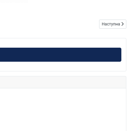
Наступна статт
Наступна