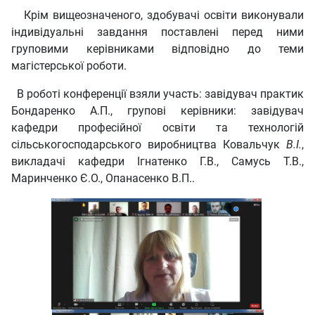
Крім вищеозначеного, здобувачі освіти виконували
індивідуальні завдання поставлені перед ними
груповими керівниками відповідно до теми
магістерської роботи.
В роботі конференції взяли участь: завідувач практик
Бондаренко А.П., групові керівники: завідувач
кафедри професійної освіти та технологій
сільськогосподарського виробництва Ковальчук
В.І.
,
викладачі кафедри Ігнатенко Г.В., Самусь Т.В.,
Маринченко Є.О., Опанасенко В.П..