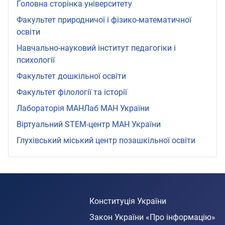
Головна сторінка університету
Факультет природничої і фізико-математичної
освіти
Навчально-науковий інститут педагогіки і
психології
Факультет дошкільної освіти
Факультет філології та історії
Лабораторія МАНЛаб МАН України
Віртуальний STEМ-центр МАН України
Глухівський міський центр позашкільної освіти
Конституція України
Закон України «Про інформацію»