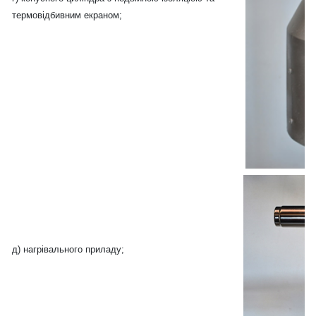
термовідбивним екраном;
д) нагрівального приладу;