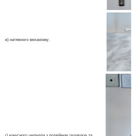
в) натяжного механізму;
г) конусного циліндра з подвійною ізоляцією та