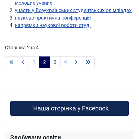
молодих учених
участь у Всеукраїнських студентських олімпіадах
науково-практична конференція
напрямки наукової роботи студ.
Сторінка 2 із 4
1
2
3
4
Наша сторінка у Facebook
Здобувачу освіти