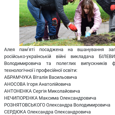
Алея пам’яті посаджена на вшанування заг
російсько-українській війні викладача
БІЛЕВ
Володимировича
та полеглих випускників ф
технологічної і професійної освіти:
АБРАМЧУКА Віталія Васильовича
АНОСОВА Ігоря Анатолійовича
АНТОНЕНКА Сергія Миколайовича
НЕЧИПОРЕНКА Максима Олександровича
РОЗНЯТОВСЬКОГО Олександра Володимировича
СЕРДЮКА Олександра Олександровича