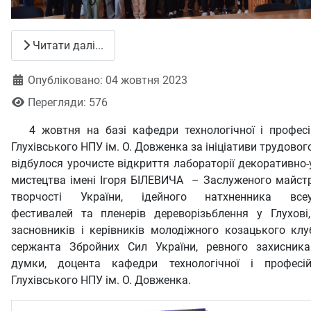
Читати далі...
Деталі
Опубліковано: 04 жовтня 2023
Перегляди: 576
4 жовтня на базі кафедри технологічної і професій
Глухівського НПУ ім. О. Довженка за ініціативи трудовог
відбулося урочисте відкриття лабораторії декоративно
мистецтва імені Ігоря БІЛЕВИЧА – Заслуженого майст
творчості України, ідейного натхненника всеук
фестивалей та пленерів дереворізьблення у Глухові,
засновників і керівників молодіжного козацького клу
сержанта Збройних Сил України, ревного захисника
думки, доцента кафедри технологічної і професій
Глухівського НПУ ім. О. Довженка.