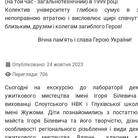
(на той час - загальнотехнічний) в 1999 році.
Колектив університету глибоко сумує в з
непоправною втратою і висловлює щирі співчутт
близьким, друзям і колегам загиблого Героя!
Вічна пам'ять і слава Герою України!
Деталі
Опубліковано: 24 жовтня 2023
Перегляди: 706
Сьогодні на екскурсію до лабораторії дек
ужиткового мистецтва імені Ігоря Білевича
вихованці Слоутського НВК і Глухівської школи
імені Жужоми. Діти познайомились з постаттю
майста Ігоря Білевича та його творчістю, дізн
особливості регіонального різьблення і види де
ужиткового мистецтва. Вдячні класним ке