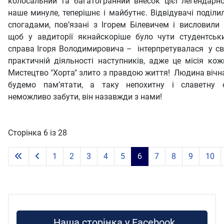
колосальний та багатогранний внесок цієї легендарно
наше минуле, теперішнє і майбутнє. Відвідувачі поділи
спогадами, пов’язані з Ігорем Білевичем і висловили
щоб у авдиторії якнайскоріше було чути студентськи
справа Ігоря Володимировича – інтерпретувалася у св
практичній діяльності наступників, адже це місія кож
Мистецтво "Хорта" злито з правдою життя! Людина вічна,
будемо пам’ятати, а таку непохитну і славетну о
неможливо забути, він назавжди з нами!
Сторінка 6 із 28
1
2
3
4
5
6
7
8
9
10
Наша сторінка у Facebook