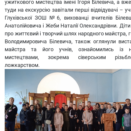
ужиткового мистецтва імені Ігоря Білевича, а вж
туди на екскурсію завітали перші відвідувачі – учн
Глухівської ЗОШ №6, вихованці вчителів Білев
Анатолійовича і Жеби Наталії Олександрівни. Діти
про життєвий і творчий шлях народного майстра, г
Володимировича Білевича, також оглянули виста
майстра та його учнів, ознайомились із н
мистецтвами, зокрема сіверським різьб
ложкарством.